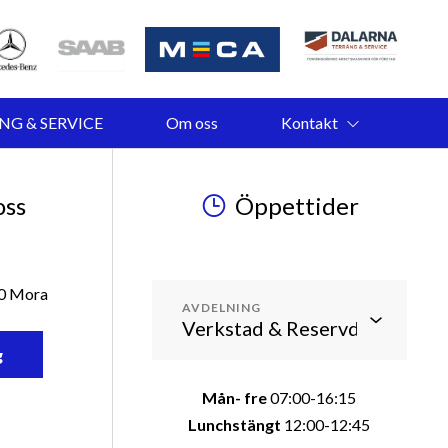
NG & SERVICE
Om oss
Kontakt
oss
Öppettider
50 Mora
AVDELNING
g
Mån- fre
07:00-16:15
Lunchstängt
12:00-12:45