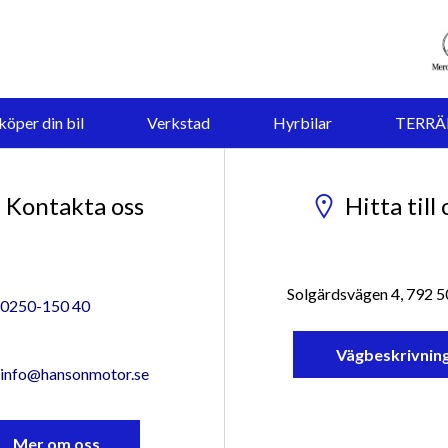
köper din bil
Verkstad
Hyrbilar
TERRÄ
Lediga tjänster
Kontakta oss
Hitta till 
Solgärdsvägen 4, 792 
0250-150 40
Vägbeskrivnin
info@hansonmotor.se
Mer om oss